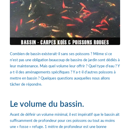
Combien de bassin existerait-il sans ses poissons ? Même si ce
n’est pas une obligation beaucoup de bassins de jardin sont dédiés à
leur maintenance. Mais quel volume leur offrir ? Quel type d’eau ? Y
a-t-il des aménagements spécifiques ? Y a-t-il d’autres poissons à
mettre en bassin ? Quelques questions auxquelles nous allons
tâcher de répondre.
Le volume du bassin.
Avant de définir un volume minimal, il est impératif que le bassin ait
suffisamment de profondeur pour ces poissons ou tout au moins
une « fosse » refuge. 1 mètre de profondeur est une bonne