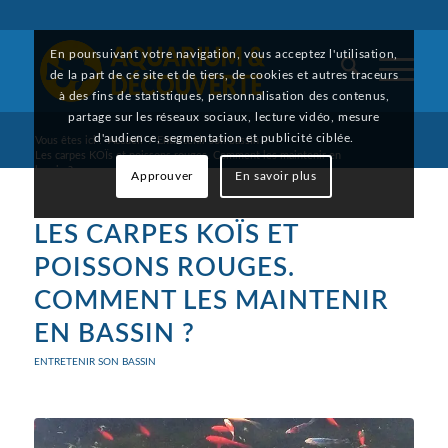
En poursuivant votre navigation, vous acceptez l'utilisation,
de la part de ce site et de tiers, de cookies et autres traceurs
à des fins de statistiques, personnalisation des contenus,
partage sur les réseaux sociaux, lecture vidéo, mesure
d'audience, segmentation et publicité ciblée.
Vous êtes ici :
Accueil
/
Entretenir son bassin
/
Les carpes KOÏs et poissons rouges. Comment les maintenir en
bassin ?
Approuver
En savoir plus
LES CARPES KOÏS ET
POISSONS ROUGES.
COMMENT LES MAINTENIR
EN BASSIN ?
ENTRETENIR SON BASSIN