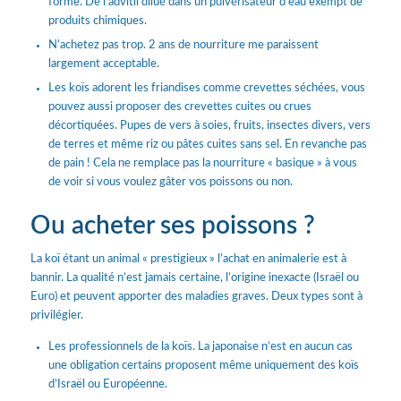
forme. De l’advitil dilué dans un pulvérisateur d’eau exempt de
produits chimiques.
N’achetez pas trop. 2 ans de nourriture me paraissent
largement acceptable.
Les koïs adorent les friandises comme crevettes séchées, vous
pouvez aussi proposer des crevettes cuites ou crues
décortiquées. Pupes de vers à soies, fruits, insectes divers, vers
de terres et même riz ou pâtes cuites sans sel. En revanche pas
de pain ! Cela ne remplace pas la nourriture « basique » à vous
de voir si vous voulez gâter vos poissons ou non.
Ou acheter ses poissons ?
La koï étant un animal « prestigieux » l’achat en animalerie est à
bannir. La qualité n’est jamais certaine, l’origine inexacte (Israël ou
Euro) et peuvent apporter des maladies graves. Deux types sont à
privilégier.
Les professionnels de la koïs. La japonaise n’est en aucun cas
une obligation certains proposent même uniquement des koïs
d’Israël ou Européenne.