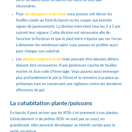
sortir du bassin pour les autres les soins ne sont pas
nécessaires.
Pour
les nénuphars & les lotus
vous pouvez soit laisser les
feuilles couler au fond du bassin ou les couper aux premier
signes de jaunissement. La division intervient tous les 2 à 3 ans
suivant leur vigueur. Cette division est nécessaire afin de
favoriser la floraison et que le pied mère n’épuise pas ses forces
à alimenter les nombreux rejets vous pouvez en profiter aussi
pour changer son substrat.
Les
plantes craignant le gel
mais pouvant être laissées dehors
doivent être recouvertes d’une généreuse couche de feuilles
mortes et d’un voile d’hivernage. Vous pouvez aussi immerger
plus profondément le pot (à 50cm) et le remettre à sa place au
printemps tout en conservant une vigilance contre les dernières
offensives de gel.
La cohabitation plante/poissons
En bassin, il peut arriver que les KOÏs s’en prennent à vos plantes.
Généralement si de petites KOÏs ne sont pas un souci, en
grandissant, elles peuvent développer un intérêt certain pour le
jardin aquatique.