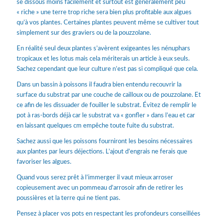
se dissous moins facilement et surtout est généralement peu
« riche » une terre trop riche sera bien plus profitable aux algues
qu’à vos plantes. Certaines plantes peuvent même se cultiver tout
simplement sur des graviers ou de la pouzzolane.
En réalité seul deux plantes s’avèrent exigeantes les nénuphars
tropicaux et les lotus mais cela mériterais un article à eux seuls.
Sachez cependant que leur culture n’est pas si compliqué que cela.
Dans un bassin à poissons il faudra bien entendu recouvrir la
surface du substrat par une couche de cailloux ou de pouzzolane. Et
ce afin de les dissuader de fouiller le substrat. Évitez de remplir le
pot à ras-bords déjà car le substrat va « gonfler » dans l’eau et car
en laissant quelques cm empêche toute fuite du substrat.
Sachez aussi que les poissons fourniront les besoins nécessaires
aux plantes par leurs déjections. L’ajout d’engrais ne ferais que
favoriser les algues.
Quand vous serez prêt à l’immerger il vaut mieux arroser
copieusement avec un pommeau d’arrosoir afin de retirer les
poussières et la terre qui ne tient pas.
Pensez à placer vos pots en respectant les profondeurs conseillées