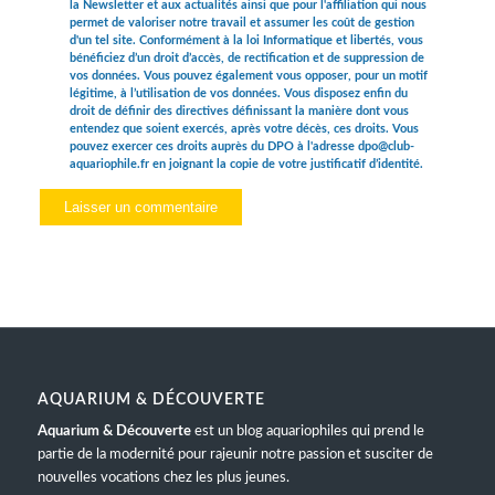
la Newsletter et aux actualités ainsi que pour l'affiliation qui nous
permet de valoriser notre travail et assumer les coût de gestion
d'un tel site. Conformément à la loi Informatique et libertés, vous
bénéficiez d’un droit d’accès, de rectification et de suppression de
vos données. Vous pouvez également vous opposer, pour un motif
légitime, à l’utilisation de vos données. Vous disposez enfin du
droit de définir des directives définissant la manière dont vous
entendez que soient exercés, après votre décès, ces droits. Vous
pouvez exercer ces droits auprès du DPO à l'adresse dpo@club-
aquariophile.fr en joignant la copie de votre justificatif d’identité.
AQUARIUM & DÉCOUVERTE
Aquarium & Découverte
est un blog aquariophiles qui prend le
partie de la modernité pour rajeunir notre passion et susciter de
nouvelles vocations chez les plus jeunes.