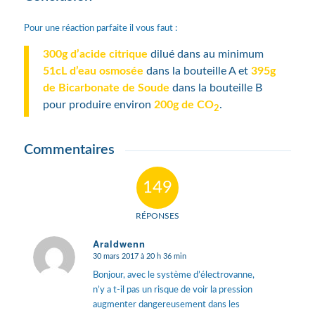
Pour une réaction parfaite il vous faut :
300g d’acide citrique
dilué dans au minimum
51cL d’eau osmosée
dans la bouteille A et
395g
de Bicarbonate de Soude
dans la bouteille B
pour produire environ
200g de CO
.
2
Commentaires
dit :
dit :
149
RÉPONSES
Araldwenn
30 mars 2017 à 20 h 36 min
dit
:
Bonjour, avec le système d’électrovanne,
n’y a t-il pas un risque de voir la pression
augmenter dangereusement dans les