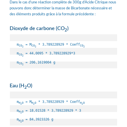
Dans le cas d’une réaction complète de 300g d’Acide Citrique nous
pouvons donc déterminer la masse de Bicarbonate nécessaire et
des éléments produits grâce à la formule précédente :
Dioxyde de carbone (CO
)
2
m
 = M
 * 3,789228929 * Coeff
CO
CO
CO
2
2
2
m
 = 44,0095 * 3,789228929*3

CO
2
m
 = 206,1619004 g
CO
2
Eau (H
O)
2
m
 = M
 * 3,789228929 * Coeff
H
O
H
O
H
O
2
2
2
m
 = 18,01528 * 3,789228929 * 3

H
O
2
m
 = 84,3923326 g
H
O
2