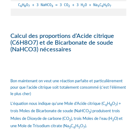
C
H
O
 + 3 NaHCO
 = 3 CO
 + 3 H
O + Na
C
H
O
6
8
7
3
2
2
3
6
5
7
Calcul des proportions d’Acide citrique
(C6H8O7) et de Bicarbonate de soude
(NaHCO3) nécessaires
Bon maintenant on veut une réaction parfaite et particulièrement
pour que l’acide citrique soit totalement consommé (c’est l’élément
le plus cher)
L’équation nous indique qu’une Mole d’Acide citrique (C
H
O
) +
6
8
7
trois Moles de Bicarbonate de soude (NaHCO
) produisent trois
3
Moles de Dioxyde de carbone (CO
), trois Moles de l’eau (H
O) et
2
2
une Mole de Trisodium citrate (Na
C
H
O
).
3
6
5
7