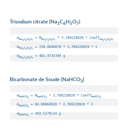
Trisodium citrate (Na
C
H
O
)
3
6
5
7
m
 = M
 * 3,789228929 * Coeff
Na
C
H
O
Na
C
H
O
Na
C
H
O
3
6
5
7
3
6
5
7
3
6
5
7
m
 = 258,0690078 * 3,789228929 * 1

Na
C
H
O
3
6
5
7
m
 = 402,9735784 g
Na
C
H
O
3
6
5
7
Bicarbonate de Soude (NaHCO
)
3
m
 = M
 * 3,789228929 * Coeff
NaHCO
NaHCO
NaHCO
3
3
3
m
 = 84,00660928 * 3,789228929 * 3

NaHCO
3
m
 = 393,5278114 g
NaHCO
3