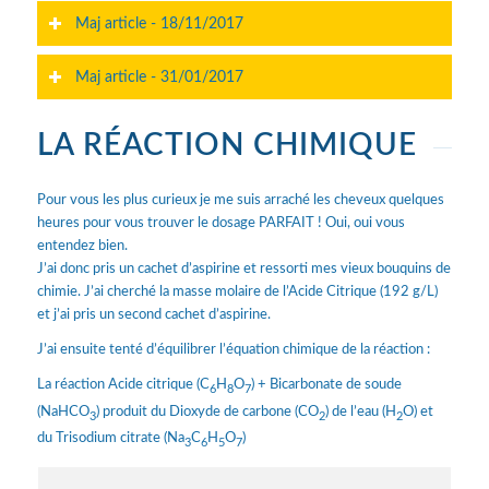
Maj article - 18/11/2017
Maj article - 31/01/2017
LA RÉACTION CHIMIQUE
Pour vous les plus curieux je me suis arraché les cheveux quelques
heures pour vous trouver le dosage PARFAIT ! Oui, oui vous
entendez bien.
J’ai donc pris un cachet d’aspirine et ressorti mes vieux bouquins de
chimie. J’ai cherché la masse molaire de l’Acide Citrique (192 g/L)
et j’ai pris un second cachet d’aspirine.
J’ai ensuite tenté d’équilibrer l’équation chimique de la réaction :
La réaction Acide citrique (C
H
O
) + Bicarbonate de soude
6
8
7
(NaHCO
) produit du Dioxyde de carbone (CO
) de l’eau (H
O) et
3
2
2
du Trisodium citrate (Na
C
H
O
)
3
6
5
7