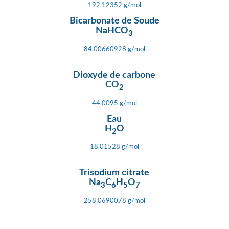
192,12352 g/mol
Bicarbonate de Soude
NaHCO
3
84,00660928 g/mol
Dioxyde de carbone
CO
2
44,0095 g/mol
Eau
H
O
2
18,01528 g/mol
Trisodium citrate
Na
C
H
O
3
6
5
7
258,0690078 g/mol