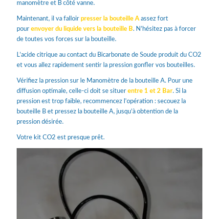
manomètre et B côté vanne.
Maintenant, il va falloir
presser la bouteille A
assez fort
pour
envoyer du liquide vers la bouteille B
. N’hésitez pas à forcer
de toutes vos forces sur la bouteille.
L’acide citrique au contact du Bicarbonate de Soude produit du CO2
et vous allez rapidement sentir la pression gonfler vos bouteilles.
Vérifiez la pression sur le Manomètre de la bouteille A. Pour une
diffusion optimale, celle-ci doit se situer
entre 1 et 2 Bar
. Si la
pression est trop faible, recommencez l’opération : secouez la
bouteille B et pressez la bouteille A, jusqu’à obtention de la
pression désirée.
Votre kit CO2 est presque prêt.