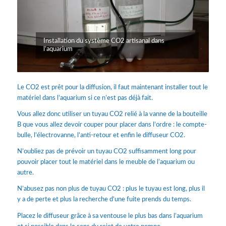
Installation du système CO2 artisanal dans
l’aquarium
Le CO2 est prêt pour la diffusion, il faut maintenant installer tout le
matériel dans l’aquarium si ce n’est pas déjà fait.
Vous allez donc utiliser un tuyau CO2 relié à la vanne de la bouteille
B que vous allez devoir couper pour placer dans l’ordre : le compte-
bulle, l’électrovanne, l’anti-retour et enfin le diffuseur CO2.
N’oubliez pas de prévoir un tuyau CO2 suffisamment long pour
pouvoir placer tout le matériel dans le meuble de l’aquarium ou
autre.
N’abusez pas non plus de tuyau CO2 : plus le tuyau est long, plus il
y a de perte et plus la recherche d’une fuite prends du temps.
Placez le diffuseur grâce à sa ventouse le plus bas dans l’aquarium