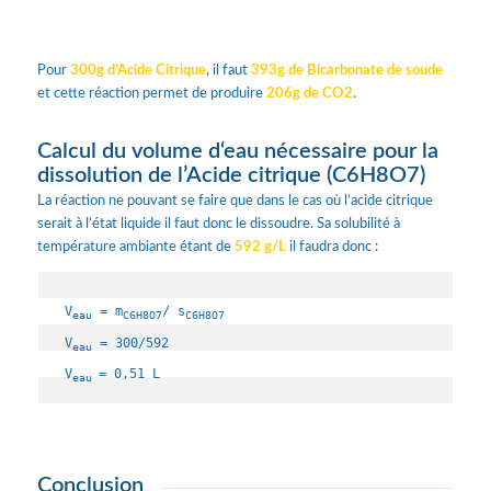
Pour
300g d’Acide Citrique
, il faut
393g de Bicarbonate de soude
et cette réaction permet de produire
206g de CO2
.
Calcul du volume d‘eau nécessaire pour la
dissolution de l’Acide citrique (C6H8O7)
La réaction ne pouvant se faire que dans le cas où l’acide citrique
serait à l’état liquide il faut donc le dissoudre. Sa solubilité à
température ambiante étant de
592 g/L
il faudra donc :
V
 = m
/ s
eau
C6H8O7
C6H8O7
V
 = 300/592

eau
V
= 0,51 L
eau 
Conclusion