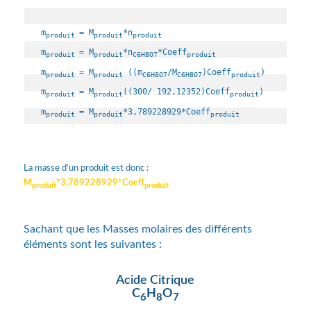
m
= M
*n
produit 
produit
produit
m
= M
*n
*Coeff
produit 
produit
C6H8O7
produit
m
= M
 ((m
/M
)Coeff
)

produit 
produit
C6H8O7
C6H8O7
produit
m
= M
((300/ 192,12352)Coeff
)

produit 
produit
produit
m
= M
*3,789228929*Coeff
produit 
produit
produit
La masse d’un produit est donc :
M
*3,789228929*Coeff
produit
produit
Sachant que les Masses molaires des différents
éléments sont les suivantes :
Acide Citrique
C
H
O
6
8
7