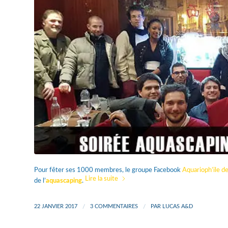
Pour fêter ses 1000 membres, le groupe Facebook
Aquarioph’ile d
Lire la suite
de l’
aquascaping
.
22 JANVIER 2017
/
3 COMMENTAIRES
/
PAR
LUCAS A&D