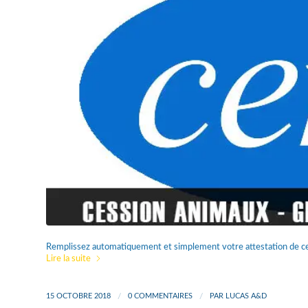
Remplissez automatiquement et simplement votre attestation de ce
Lire la suite
15 OCTOBRE 2018
/
0 COMMENTAIRES
/
PAR
LUCAS A&D