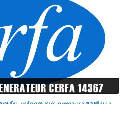
ssion d’animaux d’espèces non domestiques et générer le pdf à signer