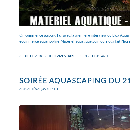
On commence aujourd’hui avec la première interview du blog Aquar
ecommerce aquariophile Materiel-aquatique.com qui nous fait l’hon
3 JUILLET 2018
/
0 COMMENTAIRES
/
PAR
LUCAS A&D
SOIRÉE AQUASCAPING DU 21
ACTUALITÉS AQUARIOPHILE