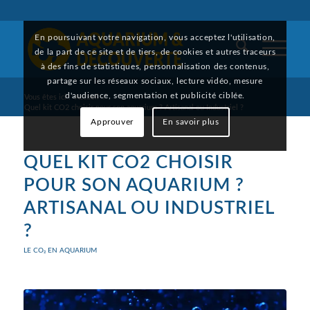
En poursuivant votre navigation, vous acceptez l'utilisation,
de la part de ce site et de tiers, de cookies et autres traceurs
à des fins de statistiques, personnalisation des contenus,
partage sur les réseaux sociaux, lecture vidéo, mesure
d'audience, segmentation et publicité ciblée.
Vous êtes ici :
Accueil
/
Quel kit CO2 choisir pour son aquarium ? Artisanal ou Industriel ?
Approuver
En savoir plus
QUEL KIT CO2 CHOISIR
POUR SON AQUARIUM ?
ARTISANAL OU INDUSTRIEL
?
LE CO₂ EN AQUARIUM