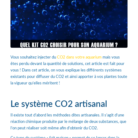
Vous souhaitez injecter du
CO2 dans votre aquarium
mais vous
êtes perdu devant la quantité de solutions, cet article est fait pour
vous ! Dans cet article, on vous explique les différents systèmes
existants pour diffuser du CO2 et ainsi apporter à vos plantes toute
la vigueur qu’elles méritent !
Le système CO2 artisanal
Il existe tout d’abord les méthodes dites artisanales. Il s’agit d’une
réaction chimique produite par le mélange de deux substances, que
l’on peut réaliser soit même afin d’obtenir du CO2.