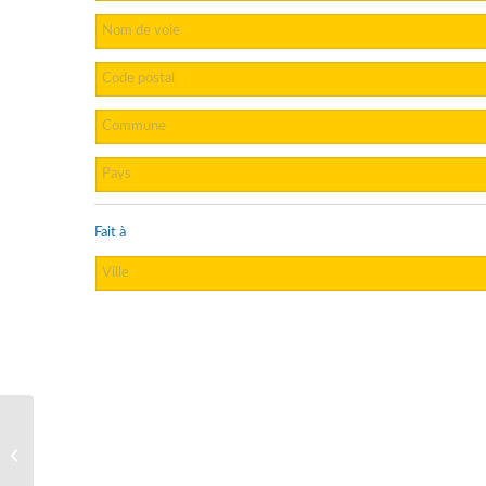
Fait à
Top 5 des filtres
externes pour aquarium
200L