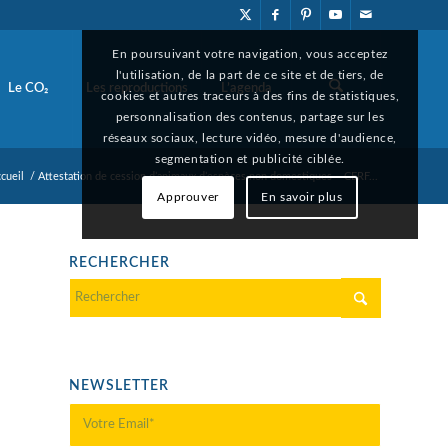
En poursuivant votre navigation, vous acceptez
l'utilisation, de la part de ce site et de tiers, de
Le CO₂
Les reproductions
L’agenda
cookies et autres traceurs à des fins de statistiques,
personnalisation des contenus, partage sur les
réseaux sociaux, lecture vidéo, mesure d'audience,
segmentation et publicité ciblée.
cueil
/
Attestation de cession d’animaux d’espèces non domestiques – CERF...
Approuver
En savoir plus
RECHERCHER
NEWSLETTER