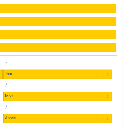
le
/
/