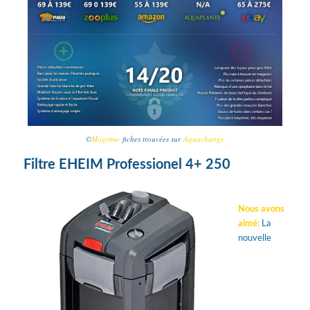
©
Mogrime
fiches trouvées sur
Aquachange
Filtre EHEIM Professionel 4+ 250
Nous avons
aimé:
La
nouvelle