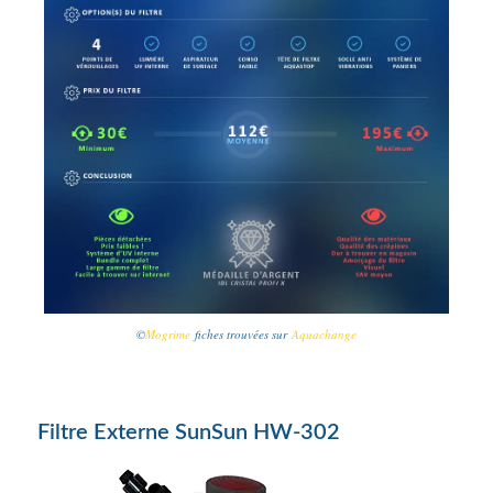
©
Mogrime
fiches trouvées sur
Aquachange
Filtre Externe SunSun HW-302