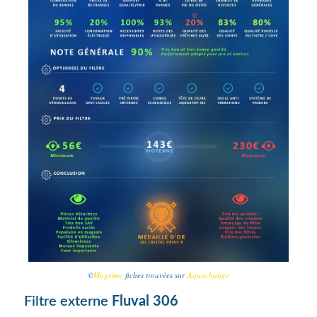
©
Mogrime
fiches trouvées sur
Aquachange
Filtre externe
Fluval 306