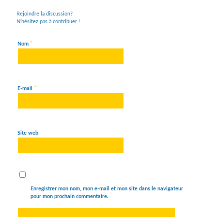
Rejoindre la discussion?
N’hésitez pas à contribuer !
*
Nom
*
E-mail
Site web
Enregistrer mon nom, mon e-mail et mon site dans le navigateur
pour mon prochain commentaire.