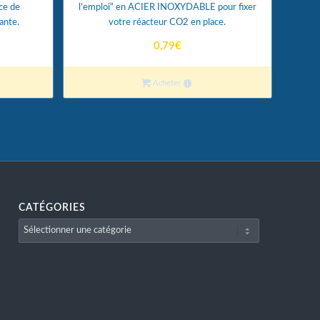
ce de
l’emploi” en ACIER INOXYDABLE pour fixer
ante.
votre réacteur CO2 en place.
0,79
€
Acheter
CATÉGORIES