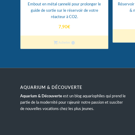
Embout en métal cannelé pour prolonger le
Réservoir 
guide de sortie sur le réservoir de votre
& n
réacteur à CO2.
7,90
€
Acheter
AQUARIUM & DÉCOUVERTE
Aquarium & Découverte
est un blog aquariophiles qui prend le
partie de la modernité pour rajeunir notre passion et susciter
de nouvelles vocations chez les plus jeunes.