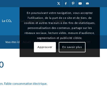
En poursuivant votre navigation, vous acceptez
l'utilisation, de la part de ce site et de tiers, de
Le CO₂
Les reproductions
L’agenda
cookies et autres traceurs à des fins de statistiques,
personnalisation des contenus, partage sur les
réseaux sociaux, lecture vidéo, mesure d'audience,
segmentation et publicité ciblée.
Vous êtes ici :
Accueil
/
Tuto Réacteur CO2
/
Pompe à eau – NEWA 320
Approuver
En savoir plus
0
n. Faible consommation électrique.