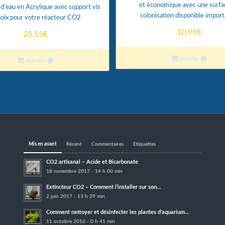
et économique avec une surfa
d’eau en Acrylique avec support vis
colonisation disponible import
oix pour votre réacteur CO2
10,99
€
25,55
€
Acheter
Acheter
Mis en avant
Récent
Commentaires
Etiquettes
CO2 artisanal – Acide et Bicarbonate
18 novembre 2017 - 14 h 00 min
Extincteur CO2 – Comment l’installer sur son...
2 juin 2017 - 13 h 29 min
Comment nettoyer et désinfecter les plantes d’aquarium...
11 octobre 2016 - 0 h 41 min