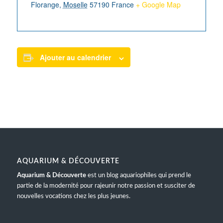
Florange
,
Moselle
57190
France
+ Google Map
Ajouter au calendrier
AQUARIUM & DÉCOUVERTE
Aquarium & Découverte
est un blog aquariophiles qui prend le
partie de la modernité pour rajeunir notre passion et susciter de
nouvelles vocations chez les plus jeunes.