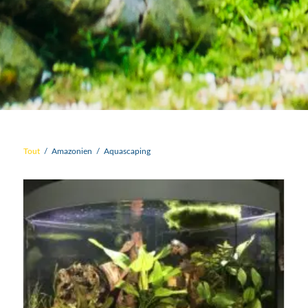
Tout
/
Amazonien
/
Aquascaping